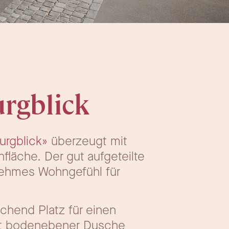
urgblick
urgblick»
überzeugt mit
läche. Der gut aufgeteilte
enehmes Wohngefühl für
ichend Platz für einen
mit bodenebener Dusche